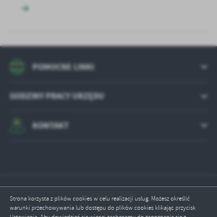
POMOCNE LINKI
GODZINY PRACY URZĘDU
KONTAKT
Odwiedzin: 20087
Strona korzysta z plików cookies w celu realizacji usług. Możesz określić
warunki przechowywania lub dostępu do plików cookies klikając przycisk
Online: 1
Ustawienia. Aby dowiedzieć się więcej zachęcamy do zapoznania się z